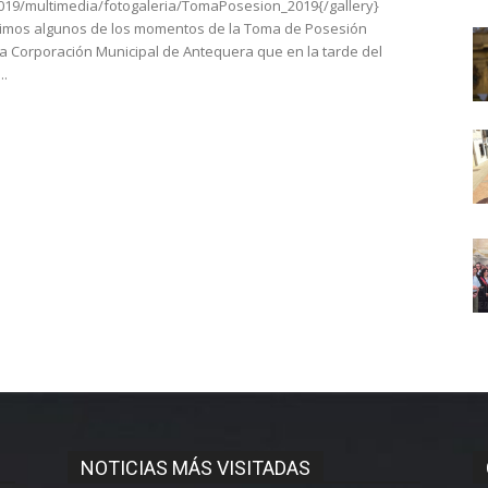
2019/multimedia/fotogaleria/TomaPosesion_2019{/gallery}
mos algunos de los momentos de la Toma de Posesión
a Corporación Municipal de Antequera que en la tarde del
..
NOTICIAS MÁS VISITADAS