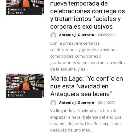
nueva temporada de
Comercio y
celebraciones con regalos
Empresas
y tratamientos faciales y
corporales exclusivos
Antonio J. Guerrero
-
04/03/2022
Con la primavera cerca las
celebraciones y grandes ocasiones
como bodas, comuniones o
graduaciones se encuentran a la vuelta
de la esquina, y es...
María Lago: “Yo confío en
que esta Navidad en
Comercio y
Antequera sea buena”
Empresas
Antonio J. Guerrero
-
22/11/2021
Va llegando la Navidad y es hora de
empezar a hacer balance del año que
estamos dejando. Un año complicado,
después de uno más...