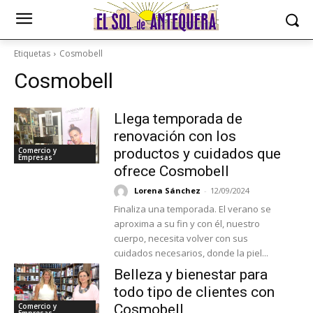
Etiquetas
Cosmobell
Cosmobell
Llega temporada de
renovación con los
Comercio y
productos y cuidados que
Empresas
ofrece Cosmobell
Lorena Sánchez
-
12/09/2024
Finaliza una temporada. El verano se
aproxima a su fin y con él, nuestro
cuerpo, necesita volver con sus
cuidados necesarios, donde la piel...
Belleza y bienestar para
todo tipo de clientes con
Comercio y
Cosmobell
Empresas