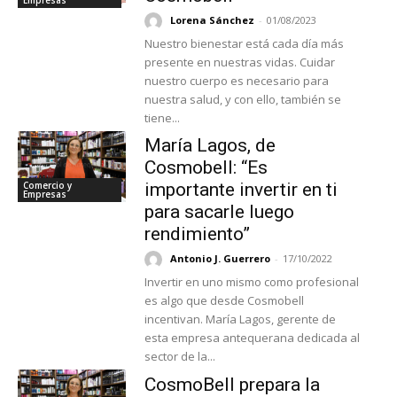
Lorena Sánchez
-
01/08/2023
Nuestro bienestar está cada día más
presente en nuestras vidas. Cuidar
nuestro cuerpo es necesario para
nuestra salud, y con ello, también se
tiene...
María Lagos, de
Cosmobell: “Es
Comercio y
importante invertir en ti
Empresas
para sacarle luego
rendimiento”
Antonio J. Guerrero
-
17/10/2022
Invertir en uno mismo como profesional
es algo que desde Cosmobell
incentivan. María Lagos, gerente de
esta empresa antequerana dedicada al
sector de la...
CosmoBell prepara la