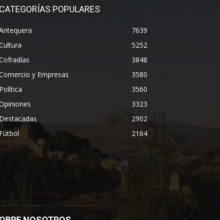
CATEGORÍAS POPULARES
Antequera
7639
Cultura
5252
Cofradías
3848
Comercio y Empresas
3580
Política
3560
Opiniones
3323
Destacadas
2902
Fútbol
2164
OBRE NOSOTROS