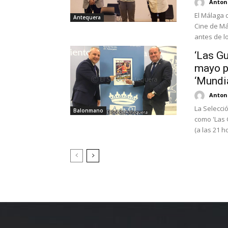
Antoni
El Málaga d
Antequera
Cine de Má
antes de lo
‘Las Gu
mayo pa
‘Mundi
Antoni
La Selecc
Balonmano
como 'Las 
(a las 21 ho