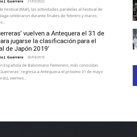
o J. Guerrero
-
31/03/2022
e Festival (MaF), las actividades paralelas al Festival de
laga celebraron durante finales de febrero y marzo,
s...
erreras’ vuelven a Antequera el 31 de
ra jugarse la clasificación para el
al de Japón 2019’
o J. Guerrero
-
30/04/2019
ión Española de Balonmano Femenino, más conocidas
Guerreras', regresa a Antequera el próximo 31 de mayo
ras), viernes...