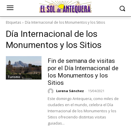
Etiquetas
Día Internacional de los Monumentos y los Sitios
Día Internacional de los
Monumentos y los Sitios
Fin de semana de visitas
por el Día Internacional de
los Monumentos y los
Turismo
Sitios
Lorena Sánchez
-
15/04/2021
Este domingo Antequera, como miles de
ciudades en el mundo, celebra el Día
Internacional de los Monumentos y los
Sitios ofreciendo distintas visitas
guiadas...