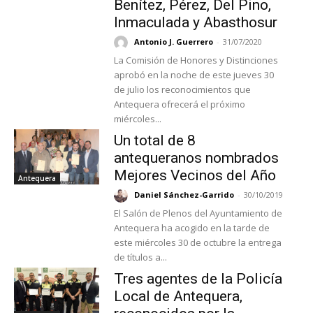
Benítez, Pérez, Del Pino,
Inmaculada y Abasthosur
Antonio J. Guerrero
-
31/07/2020
La Comisión de Honores y Distinciones
aprobó en la noche de este jueves 30
de julio los reconocimientos que
Antequera ofrecerá el próximo
miércoles...
Un total de 8
antequeranos nombrados
Mejores Vecinos del Año
Antequera
Daniel Sánchez-Garrido
-
30/10/2019
El Salón de Plenos del Ayuntamiento de
Antequera ha acogido en la tarde de
este miércoles 30 de octubre la entrega
de títulos a...
Tres agentes de la Policía
Local de Antequera,