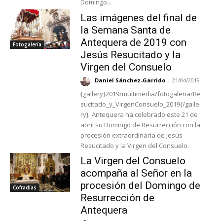
Domingo...
Las imágenes del final de
la Semana Santa de
Antequera de 2019 con
Fotogalería
Jesús Resucitado y la
Virgen del Consuelo
Daniel Sánchez-Garrido
-
21/04/2019
{gallery}2019/multimedia/fotogaleria/Re
sucitado_y_VirgenConsuelo_2019{/galle
ry} Antequera ha celebrado este 21 de
abril su Domingo de Resurrección con la
procesión extraordinaria de Jesús
Resucitado y la Virgen del Consuelo.
La Virgen del Consuelo
acompaña al Señor en la
procesión del Domingo de
Cofradías
Resurrección de
Antequera