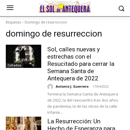
Etiquetas
Domingo de resurreccion
domingo de resurreccion
Sol, calles nuevas y
estrechas con el
Resucitado para cerrar la
Cofradías
Semana Santa de
Antequera de 2022
Antonio J. Guerrero
-
17/04/2022
Termina la Semana Santa de Antequera
de 2022, la del reecuentro tras dos años
de pandemia, la de las obras de la calle
Infante...
La Resurrección: Un
Hecho de Esperanza para