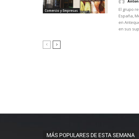
Antoni
El grupo r
Comercio y Empresas
España, M
en Anteque
en sus sup
MÁS POPULARES DE ESTA SEMANA