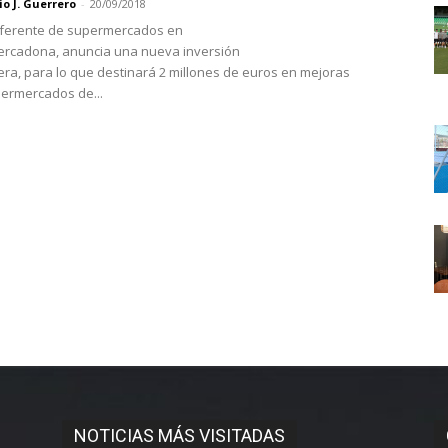
o J. Guerrero
-
20/09/2018
eferente de supermercados en
ercadona, anuncia una nueva inversión
ra, para lo que destinará 2 millones de euros en mejoras
ermercados de...
NOTICIAS MÁS VISITADAS