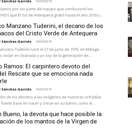
l Sánchez-Garrido
-
16/04/2019
cíamos por ser parte del equipo que confeccionó los
DVD’s que El Sol de Antequera grabó hasta el año 2010 y...
co Manzano Tuderini, el decano de los
acos del Cristo Verde de Antequera
l Sánchez-Garrido
-
16/04/2019
anzano Tuderini nace el 27 de junio de 1975, en Málaga.
s vivían en Granada y yo soy de la generación de...
o Ramos: El carpintero devoto del
del Rescate que se emociona nada
rle
l Sánchez-Garrido
-
16/04/2019
ción de los devotos a las imágenes de nuestras cofradías
fuerte base en nacer y crecer en su barrio, como el...
 Bueno, la devota que hace posible la
ación de los mantos de la Virgen de