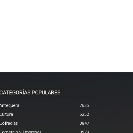
CATEGORÍAS POPULARES
Antequera
7635
Cultura
5252
Cofradías
3847
Comercio y Empresas
3579