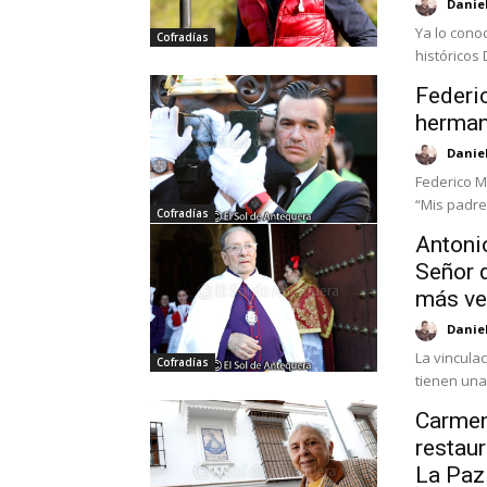
Danie
Ya lo cono
Cofradías
históricos 
Federi
herman
Danie
Federico M
“Mis padre
Cofradías
Antoni
Señor 
más ve
Danie
La vincula
Cofradías
tienen una 
Carmen
restaur
La Paz