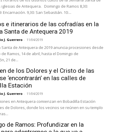
s horarios de los distintos cultos de la Semana Santa de
as de Antequera. Domingo de Ramos 8,30:
9: Encarnación. 9,30: San Sebastián. 10:...
s e itinerarios de las cofradías en la
 Santa de Antequera 2019
o J. Guerrero
-
11/04/2019
 Santa de Antequera de 2019 anuncia procesiones desde
 de Ramos, 14 de abril, hasta el Domingo de
n, 21 de...
en de los Dolores y el Cristo de las
e ‘encontrarán’ en las calles de
lla Estación
o J. Guerrero
-
11/04/2019
iones en Antequera comienzan en Bobadilla Estación
es de Dolores, donde los vecinos se reúnen en su templo
as...
o de Ramos: Profundizar en la
para adentrarnos a lo que va a