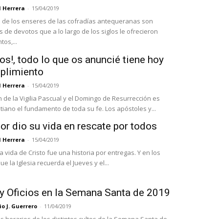
l Herrera
-
15/04/2019
 de los enseres de las cofradías antequeranas son
 de devotos que a lo largo de los siglos le ofrecieron
tos,...
os!, todo lo que os anuncié tiene hoy
plimiento
l Herrera
-
15/04/2019
n de la Vigilia Pascual y el Domingo de Resurrección es
stiano el fundamento de toda su fe. Los apóstoles y...
r dio su vida en rescate por todos
l Herrera
-
15/04/2019
 la vida de Cristo fue una historia por entregas. Y en los
ue la Iglesia recuerda el Jueves y el...
 y Oficios en la Semana Santa de 2019
o J. Guerrero
-
11/04/2019