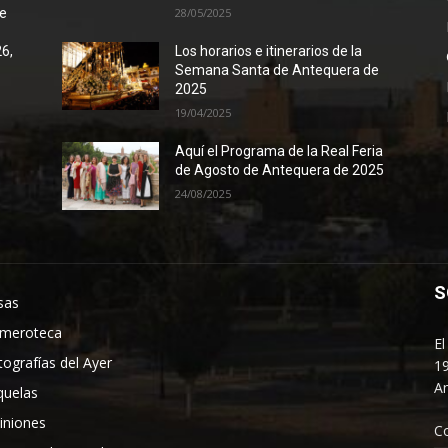
de
28/05/2025
26,
Los horarios e itinerarios de la
Semana Santa de Antequera de
2025
19/04/2025
Aquí el Programa de la Real Feria
de Agosto de Antequera de 2025
24/08/2025
S
sas
meroteca
El
tografías del Ayer
19
An
quelas
iniones
C