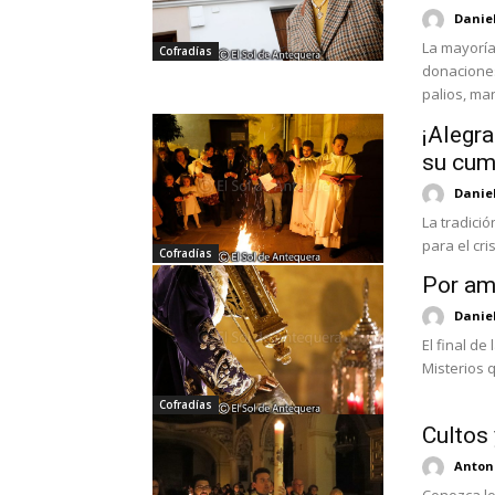
Danie
La mayoría
Cofradías
donaciones
palios, man
¡Alegra
su cum
Danie
La tradició
para el cri
Cofradías
Por amo
Danie
El final de
Misterios q
Cofradías
Cultos
Antoni