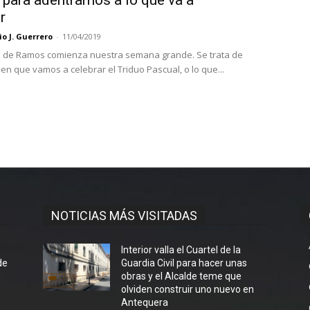
r
o J. Guerrero
-
11/04/2019
 de Ramos comienza nuestra semana grande. Se trata de
en que vamos a celebrar el Triduo Pascual, o lo que...
NOTICIAS MÁS VISITADAS
l
Interior valla el Cuartel de la
de
Guardia Civil para hacer unas
obras y el Alcalde teme que
olviden construir uno nuevo en
Antequera