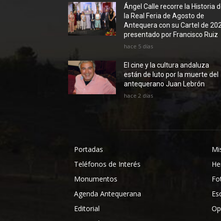
Ángel Calle recorre la Historia 
la Real Feria de Agosto de
Antequera con su Cartel de 20
presentado por Francisco Ruiz
hace 5 días
El cine y la cultura andaluza
están de luto por la muerte del
antequerano Juan Lebrón
hace 2 días
Portadas
Mi
Teléfonos de Interés
He
Monumentos
Fo
Agenda Antequerana
Es
Editorial
Op