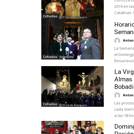
Conozca lo
2019 en las iglesi
Catalinas. 
Cofradías
Horario
Semana
Antoni
La Semana
el Domingo
Cofradías
Resurrecció
La Virg
Almas s
Bobadi
Antoni
Las proces
Cofradías
cada Viern
a las 18 hor
Doming
Pasión 