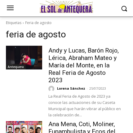
Etiquetas
Feria de agosto
feria de agosto
Andy y Lucas, Barón Rojo,
Lérica, Abraham Mateo y
María del Monte, en la
Antequera
Real Feria de Agosto
2023
Lorena Sánchez
-
25/07/2023
La Real Feria de Agosto de 2023 ya
conoce las actuaciones de su Caseta
Municipal que harán vibrar al público en
la celebración de...
Ana Mena, Coti, Moliner,
Funambulista y Ecos del