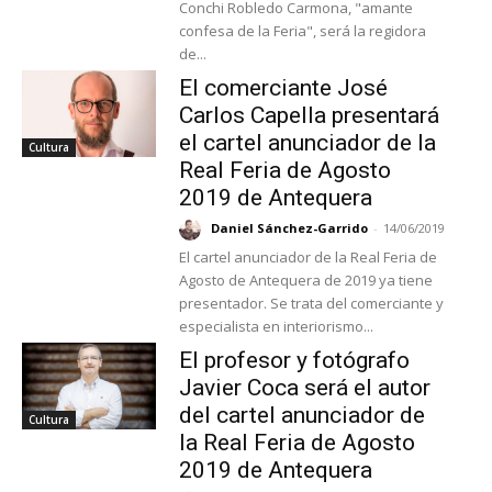
Conchi Robledo Carmona, "amante
confesa de la Feria", será la regidora
de...
El comerciante José
Carlos Capella presentará
el cartel anunciador de la
Cultura
Real Feria de Agosto
2019 de Antequera
Daniel Sánchez-Garrido
-
14/06/2019
El cartel anunciador de la Real Feria de
Agosto de Antequera de 2019 ya tiene
presentador. Se trata del comerciante y
especialista en interiorismo...
El profesor y fotógrafo
Javier Coca será el autor
del cartel anunciador de
Cultura
la Real Feria de Agosto
2019 de Antequera