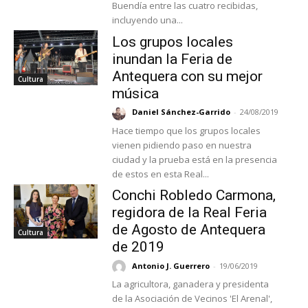
Buendía entre las cuatro recibidas,
incluyendo una...
Los grupos locales
inundan la Feria de
Antequera con su mejor
Cultura
música
Daniel Sánchez-Garrido
-
24/08/2019
Hace tiempo que los grupos locales
vienen pidiendo paso en nuestra
ciudad y la prueba está en la presencia
de estos en esta Real...
Conchi Robledo Carmona,
regidora de la Real Feria
de Agosto de Antequera
Cultura
de 2019
Antonio J. Guerrero
-
19/06/2019
La agricultora, ganadera y presidenta
de la Asociación de Vecinos 'El Arenal',