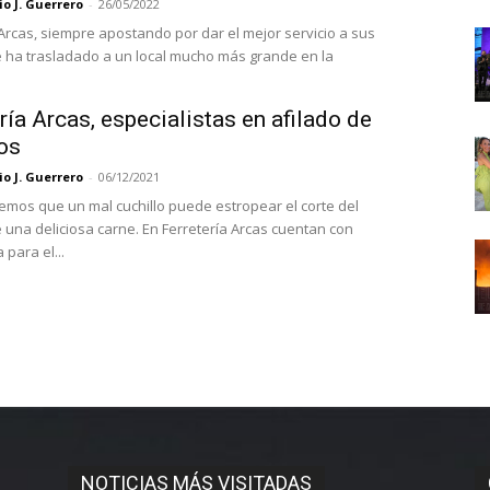
o J. Guerrero
-
26/05/2022
 Arcas, siempre apostando por dar el mejor servicio a sus
se ha trasladado a un local mucho más grande en la
ría Arcas, especialistas en afilado de
os
o J. Guerrero
-
06/12/2021
mos que un mal cuchillo puede estropear el corte del
osa carne. En Ferretería Arcas cuentan con
para el...
NOTICIAS MÁS VISITADAS