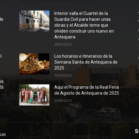
l
Interior valla el Cuartel de la
de
Guardia Civil para hacer unas
obras y el Alcalde teme que
olviden construir uno nuevo en
Antequera
28/05/2025
l
Los horarios e itinerarios de la
Semana Santa de Antequera de
2025
19/04/2025
ia
26
Aquí el Programa de la Real Feria
de Agosto de Antequera de 2025
24/08/2025
S
sas