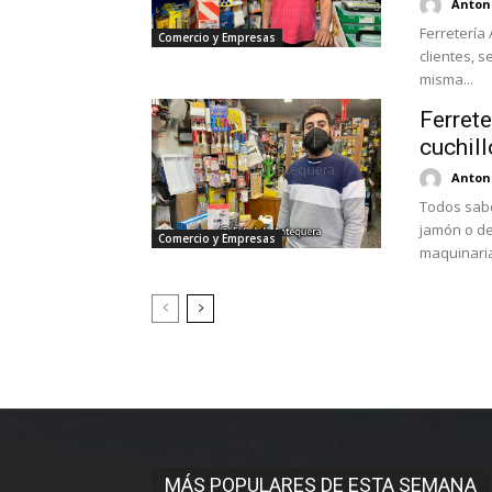
Antoni
Ferretería
Comercio y Empresas
clientes, 
misma...
Ferrete
cuchill
Antoni
Todos sabe
jamón o de una delici
Comercio y Empresas
maquinaria 
MÁS POPULARES DE ESTA SEMANA