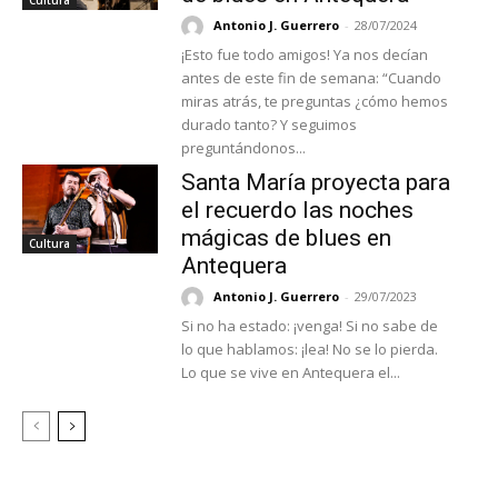
Antonio J. Guerrero
-
28/07/2024
¡Esto fue todo amigos! Ya nos decían
antes de este fin de semana: “Cuando
miras atrás, te preguntas ¿cómo hemos
durado tanto? Y seguimos
preguntándonos...
Santa María proyecta para
el recuerdo las noches
mágicas de blues en
Cultura
Antequera
Antonio J. Guerrero
-
29/07/2023
Si no ha estado: ¡venga! Si no sabe de
lo que hablamos: ¡lea! No se lo pierda.
Lo que se vive en Antequera el...