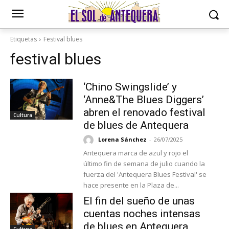
Etiquetas
Festival blues
festival blues
‘Chino Swingslide’ y
‘Anne&The Blues Diggers’
abren el renovado festival
Cultura
de blues de Antequera
Lorena Sánchez
-
26/07/2025
Antequera marca de azul y rojo el
último fin de semana de julio cuando la
fuerza del 'Antequera Blues Festival' se
hace presente en la Plaza de...
El fin del sueño de unas
cuentas noches intensas
de blues en Antequera
Cultura