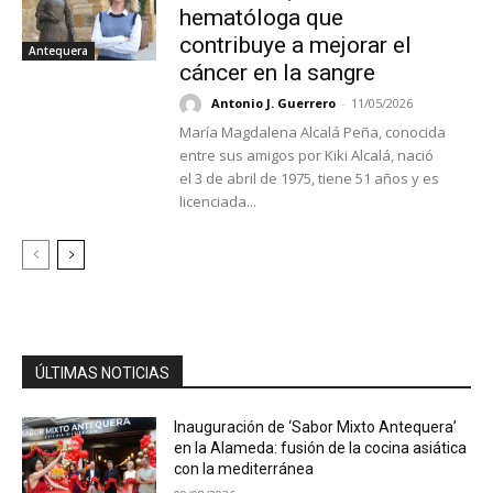
hematóloga que
contribuye a mejorar el
Antequera
cáncer en la sangre
Antonio J. Guerrero
-
11/05/2026
María Magdalena Alcalá Peña, conocida
entre sus amigos por Kiki Alcalá, nació
el 3 de abril de 1975, tiene 51 años y es
licenciada...
ÚLTIMAS NOTICIAS
Inauguración de ‘Sabor Mixto Antequera’
en la Alameda: fusión de la cocina asiática
con la mediterránea