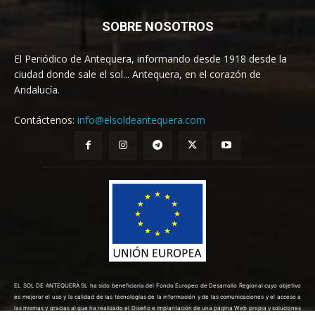
SOBRE NOSOTROS
El Periódico de Antequera, informando desde 1918 desde la
ciudad donde sale el sol... Antequera, en el corazón de
Andalucía.
Contáctenos:
info@elsoldeantequera.com
EL SOL DE ANTEQUERA SL ha sido beneficiaria del Fondo Europeo de Desarrollo Regional cuyo objetivo
es mejorar el uso y la calidad de las tecnologías de la información y de las comunicaciones y el acceso a
las mismas y gracias al que ha realizado el Diseño e implantación de una página Web propia y soluciones