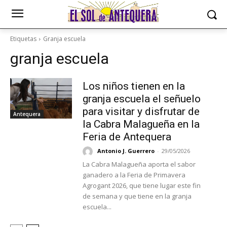
Etiquetas
Granja escuela
granja escuela
Los niños tienen en la
granja escuela el señuelo
para visitar y disfrutar de
Antequera
la Cabra Malagueña en la
Feria de Antequera
Antonio J. Guerrero
-
29/05/2026
La Cabra Malagueña aporta el sabor
ganadero a la Feria de Primavera
Agrogant 2026, que tiene lugar este fin
de semana y que tiene en la granja
escuela...