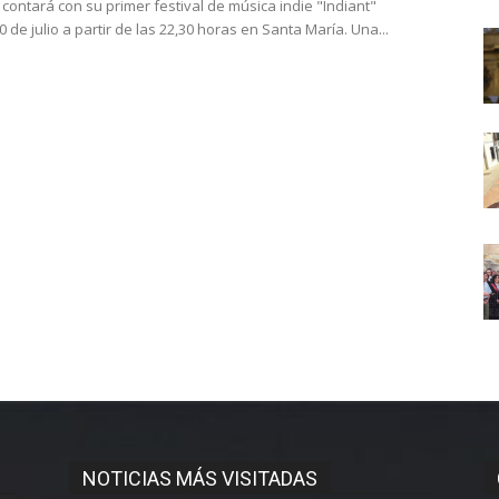
contará con su primer festival de música indie "Indiant"
el jueves 30 de julio a partir de las 22,30 horas en Santa María. Una...
NOTICIAS MÁS VISITADAS