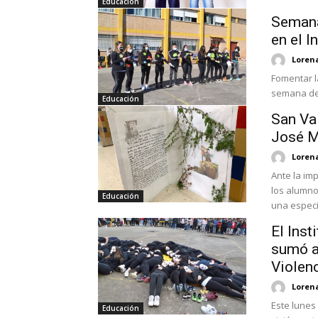
Educación
Semana
en el I
Loren
Fomentar la
semana del 
Educación
San Val
José M
Loren
Ante la imp
los alumno
Educación
una especi
El Inst
sumó al
Violen
Loren
Este lunes
Educación