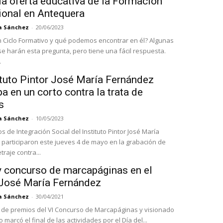
la oferta educativa de la Formación
ional en Antequera
a Sánchez
-
20/06/2023
 Ciclo Formativo y qué podemos encontrar en él? Algunas
e harán esta pregunta, pero tiene una fácil respuesta.
.
ituto Pintor José María Fernández
pa en un corto contra la trata de
s
a Sánchez
-
10/05/2023
 de Integración Social del Instituto Pintor José María
participaron este jueves 4 de mayo en la grabación de
raje contra...
y concurso de marcapáginas en el
 José María Fernández
a Sánchez
-
30/04/2021
 de premios del VI Concurso de Marcapáginas y visionado
 marcó el final de las actividades por el Día del...