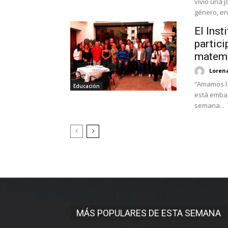
vivió una 
género, en.
El Inst
partic
matemá
Loren
“Amamos la
Educación
está embar
semana...
MÁS POPULARES DE ESTA SEMANA