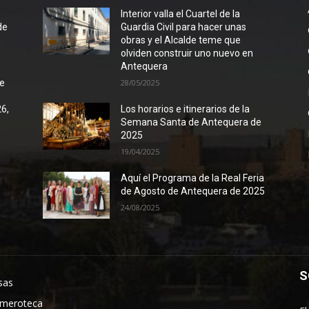
l
Interior valla el Cuartel de la
de
Guardia Civil para hacer unas
obras y el Alcalde teme que
olviden construir uno nuevo en
Antequera
de
28/05/2025
26,
Los horarios e itinerarios de la
Semana Santa de Antequera de
2025
19/04/2025
Aquí el Programa de la Real Feria
de Agosto de Antequera de 2025
24/08/2025
S
sas
meroteca