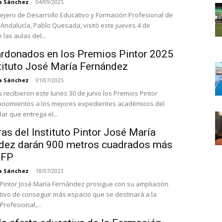
a Sánchez
-
04/09/2025
sejero de Desarrollo Educativo y Formación Profesional de
e Andalucía, Pablo Quesada, visitó este jueves 4 de
las aulas del...
ardonados en los Premios Pintor 2025
stituto José María Fernández
a Sánchez
-
01/07/2025
 recibieron este lunes 30 de junio los Premios Pintor
nocimientos a los mejores expedientes académicos del
ar que entrega el...
as del Instituto Pintor José María
dez darán 900 metros cuadrados más
 FP
a Sánchez
-
18/07/2023
to Pintor José María Fernández prosigue con su ampliación
etivo de conseguir más espacio que se destinará a la
rofesional,...