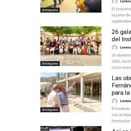
Loren
El vicecon
Antequera
la Junta d
septiembre 
26 gal
del In
Loren
26 alumnos
2025, reco
Antequera
curso escol
Las obr
Fernán
para la
Loren
El Institu
Antequera
con el obj
Formación P