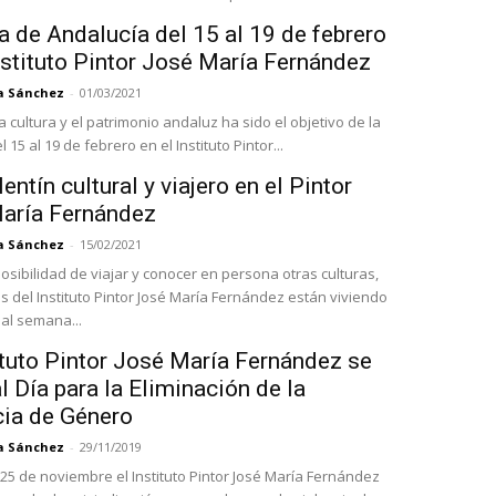
 de Andalucía del 15 al 19 de febrero
nstituto Pintor José María Fernández
a Sánchez
-
01/03/2021
 cultura y el patrimonio andaluz ha sido el objetivo de la
15 al 19 de febrero en el Instituto Pintor...
entín cultural y viajero en el Pintor
aría Fernández
a Sánchez
-
15/02/2021
osibilidad de viajar y conocer en persona otras culturas,
s del Instituto Pintor José María Fernández están viviendo
al semana...
ituto Pintor José María Fernández se
 Día para la Eliminación de la
cia de Género
a Sánchez
-
29/11/2019
 25 de noviembre el Instituto Pintor José María Fernández