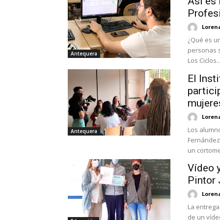
Así es 
Profes
Loren
¿Qué es un
personas s
Antequera
Los Ciclos..
El Inst
partici
mujere
Loren
Los alumnos
Antequera
Fernández 
un cortomet
Vídeo 
Pintor
Loren
La entrega
de un vídeo