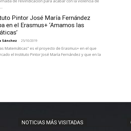
jornada de reivindicación para acabar con la violencia de
..
ituto Pintor José María Fernández
ipa en el Erasmus+ ‘Amamos las
ticas’
a Sánchez
-
25/10/2019
s Matemáticas” es el proyecto de Erasmus+ en el que
cado el Instituto Pintor José María Fernández y que en la
NOTICIAS MÁS VISITADAS