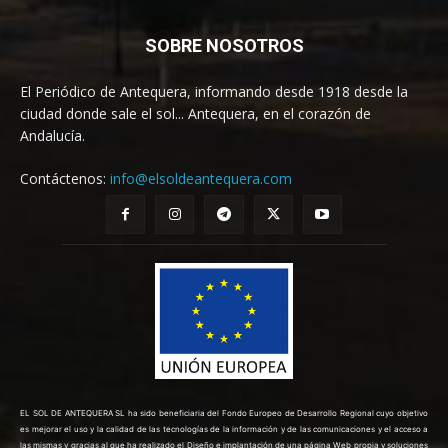
SOBRE NOSOTROS
El Periódico de Antequera, informando desde 1918 desde la
ciudad donde sale el sol... Antequera, en el corazón de
Andalucía.
Contáctenos:
info@elsoldeantequera.com
EL SOL DE ANTEQUERA SL ha sido beneficiaria del Fondo Europeo de Desarrollo Regional cuyo objetivo
es mejorar el uso y la calidad de las tecnologías de la información y de las comunicaciones y el acceso a
las mismas y gracias al que ha realizado el Diseño e implantación de una página Web propia y soluciones