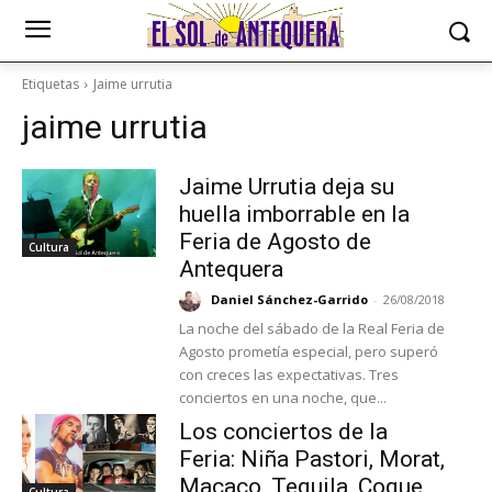
Etiquetas
Jaime urrutia
jaime urrutia
Jaime Urrutia deja su
huella imborrable en la
Feria de Agosto de
Cultura
Antequera
Daniel Sánchez-Garrido
-
26/08/2018
La noche del sábado de la Real Feria de
Agosto prometía especial, pero superó
con creces las expectativas. Tres
conciertos en una noche, que...
Los conciertos de la
Feria: Niña Pastori, Morat,
Macaco, Tequila, Coque
Cultura