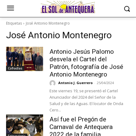
Etiquetas
José Antonio Montenegro
José Antonio Montenegro
Antonio Jesús Palomo
desvela el Cartel del
Patrón, fotografía de José
Cofradías
Antonio Montenegro
Antonio J. Guerrero
-
25/04/2024
Este viernes 19, se presentó el Cartel
Anunciador del 2024 del Señor de la
Salud y de las Aguas. El locutor de Onda
Cero...
Así fue el Pregón de
Carnaval de Antequera
2022 de la familia
Fotogalería