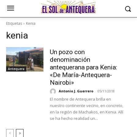
Etiquetas
Kenia
kenia
Un pozo con
denominación
antequerana para Kenia:
Antequera
«De María-Antequera-
Nairobi»
Antonio J. Guerrero
-
05/11/2018
El nombre de Antequera brilla en
nuestro continente vecino, en concreto,
en la región de Machakos, en Kenia. Allí
se ha hecho realidad un...