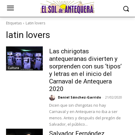
Etiquetas
Latin lovers
latin lovers
Las chirigotas
antequeranas divierten y
sorprenden con sus ‘tipos’
Cultura
y letras en el inicio del
Carnaval de Antequera
2020
Daniel Sánchez-Garrido
-
21/02/2020
Dicen que sin chirigotas no hay
Carnaval y en Antequera no iba a ser
menos. Antes y después del pregón de
Salvador, el público...
Salvador Fernández