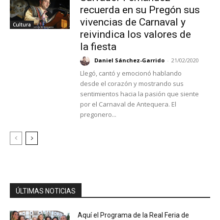
recuerda en su Pregón sus
vivencias de Carnaval y
Cultura
reivindica los valores de
la fiesta
Daniel Sánchez-Garrido
-
21/02/2020
Llegó, cantó y emocionó hablando
desde el corazón y mostrando sus
sentimientos hacia la pasión que siente
por el Carnaval de Antequera. El
pregonero...
ÚLTIMAS NOTICIAS
Aquí el Programa de la Real Feria de