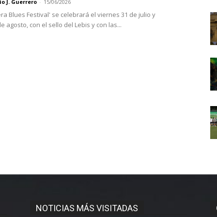
o J. Guerrero
-
15/06/2026
ra Blues Festival' se celebrará el viernes 31 de julio y
 agosto, con el sello del Lebis y con las...
NOTICIAS MÁS VISITADAS