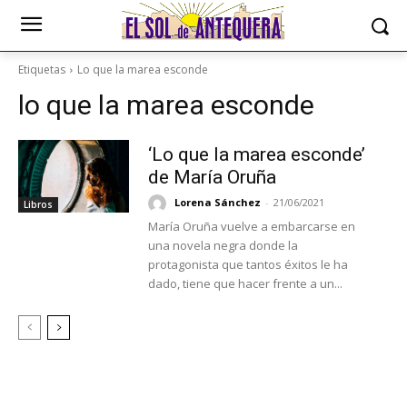
Etiquetas
Lo que la marea esconde
lo que la marea esconde
‘Lo que la marea esconde’
de María Oruña
Lorena Sánchez
-
21/06/2021
Libros
María Oruña vuelve a embarcarse en
una novela negra donde la
protagonista que tantos éxitos le ha
dado, tiene que hacer frente a un...