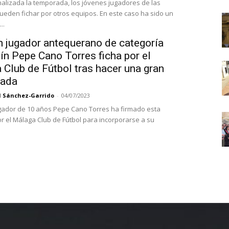
nalizada la temporada, los jóvenes jugadores de las
ueden fichar por otros equipos. En este caso ha sido un
..
n jugador antequerano de categoría
ín Pepe Cano Torres ficha por el
Club de Fútbol tras hacer una gran
rada
l Sánchez-Garrido
-
04/07/2023
ugador de 10 años Pepe Cano Torres ha firmado esta
 el Málaga Club de Fútbol para incorporarse a su