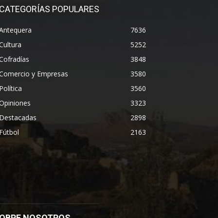
CATEGORÍAS POPULARES
Antequera
7636
Cultura
5252
Cofradías
3848
Comercio y Empresas
3580
Política
3560
Opiniones
3323
Destacadas
2898
Fútbol
2163
OBRE NOSOTROS