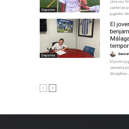
Una vez fi
canteras p
Deportes
jugador de.
El jove
benjam
Málaga 
tempo
Danie
Deportes
El joven j
semana por
disciplina...