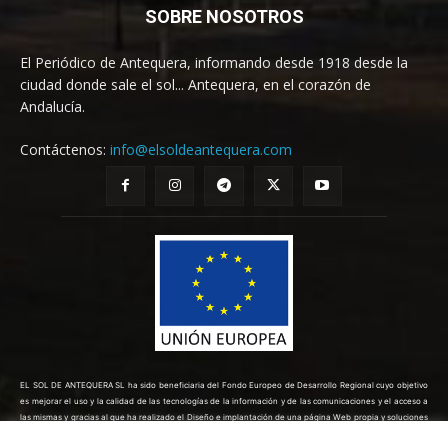
SOBRE NOSOTROS
El Periódico de Antequera, informando desde 1918 desde la
ciudad donde sale el sol... Antequera, en el corazón de
Andalucía.
Contáctenos:
info@elsoldeantequera.com
EL SOL DE ANTEQUERA SL ha sido beneficiaria del Fondo Europeo de Desarrollo Regional cuyo objetivo
es mejorar el uso y la calidad de las tecnologías de la información y de las comunicaciones y el acceso a
las mismas y gracias al que ha realizado el Diseño e implantación de una página Web propia y soluciones
de comercio electrónico para la mejora de la competitividad y productividad de la empresa. (10/08/2022).