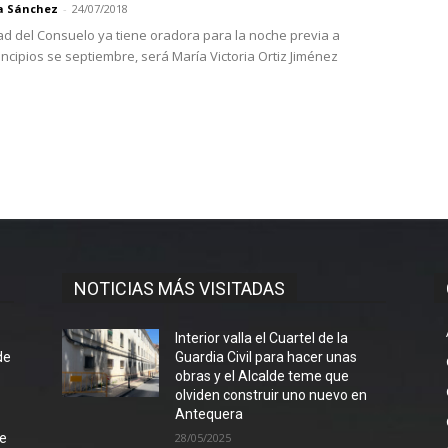
a Sánchez
-
24/07/2018
dad del Consuelo ya tiene oradora para la noche previa a
incipios se septiembre, será María Victoria Ortiz Jiménez
NOTICIAS MÁS VISITADAS
l
Interior valla el Cuartel de la
de
Guardia Civil para hacer unas
obras y el Alcalde teme que
olviden construir uno nuevo en
Antequera
de
28/05/2025