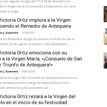
de San Agustín acogió del 17 al 18 de diciembre la
 de la Virgen de la Consolación y Esperanza, con una
ción a cargo...
ictoria Ortiz implora a la Virgen
 siendo el Remedio de Antequera
o J. Guerrero
-
11/09/2021
 de los Remedios acogió la novena a la Patrona de la
 lunes 30 de agosto al martes 7 de septiembre,...
Victoria Ortiz emociona con su
 a la Virgen María, «¡Consuelo de San
y Triunfo de Antequera!»
o J. Guerrero
-
04/09/2018
dad de la Virgen del Consuelo en Antequera tuvo en su
 sentida oración a cargo de María Victoria Ortiz
uien emocionó a los presentes al...
ictoria Ortiz rezará a la Virgen del
o en el inicio de su festividad