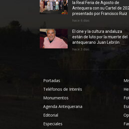
la Real Feria de Agosto de
Antequera con su Cartel de 20
presentado por Francisco Ruiz
hace 6 días
El cine y la cultura andaluza
están de luto por la muerte del
antequerano Juan Lebrón
hace 3 días
Portadas
Mi
Teléfonos de Interés
He
Monumentos
Fo
Agenda Antequerana
Es
Editorial
Op
Especiales
Fa