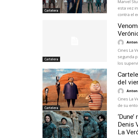
Marvel Stu
esta vez i
Cartelera
contra el e
Venom r
Veróni
Antoni
Cines La V
segunda pe
Cartelera
los supervi
Cartel
del vie
Antoni
Cines La V
de su entor
Cartelera
‘Dune’ 
Denis V
La Ver