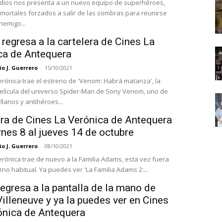
dios nos presenta a un nuevo equipo de superhéroes,
nmortales forzados a salir de las sombras para reunirse
nemigo...
egresa a la cartelera de Cines La
ca de Antequera
o J. Guerrero
-
15/10/2021
erónica trae el estreno de 'Venom: Habrá matanza', la
lícula del universo Spider-Man de Sony Venom, uno de
llanos y antihéroes...
era de Cines La Verónica de Antequera
rnes 8 al jueves 14 de octubre
o J. Guerrero
-
08/10/2021
erónica trae de nuevo a la Familia Adams, esta vez fuera
no habitual. Ya puedes ver 'La Familia Adams 2:...
regresa a la pantalla de la mano de
illeneuve y ya la puedes ver en Cines
ónica de Antequera