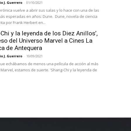
o J. Guerrero
-
01/10/2021
erónica vuelve a abrir sus salas y lo hace con una de las
más esperadas en años: Dune. Dune, novela de ciencia
rita por Frank Herbert en...
Chi y la leyenda de los Diez Anillos’,
eso del Universo Marvel a Cines La
ca de Antequera
o J. Guerrero
-
10/09/2021
ue echábamos de menos una película de acción al más
o Marvel, estamos de suerte. 'Shang-Chi y la leyenda de