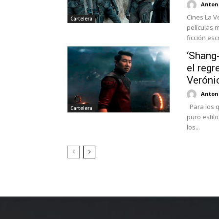
Antoni
Cines La V
Cartelera
películas 
ficción esc
‘Shang-
el regr
Veróni
Antoni
Para los q
Cartelera
puro estil
los...