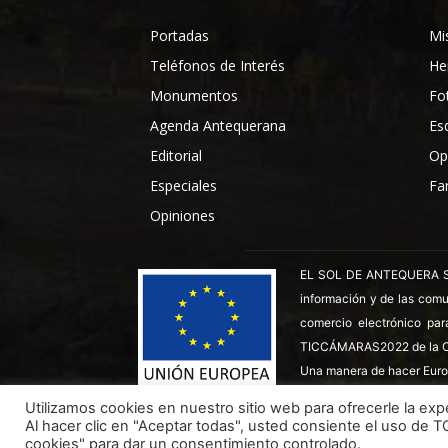
Portadas
Mi
Teléfonos de Interés
He
Monumentos
Fo
Agenda Antequerana
Es
Editorial
Op
Especiales
Fa
Opiniones
EL SOL DE ANTEQUERA SL ha
información y de las comu
comercio electrónico par
TICCÁMARAS2022 de la C
Una manera de hacer Euro
Utilizamos cookies en nuestro sitio web para ofrecerle la expe
Al hacer clic en "Aceptar todas", usted consiente el uso de 
Todos los derechos reservados ©
Dinan - 2026
cookies" para dar un consentimiento controlado.