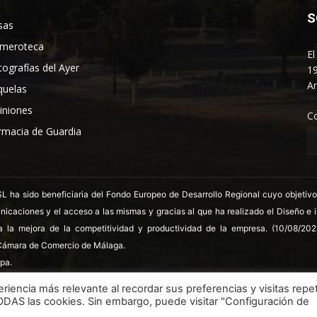
S
sas
meroteca
El
tografías del Ayer
19
An
quelas
iniones
C
rmacia de Guardia
 sido beneficiaria del Fondo Europeo de Desarrollo Regional cuyo objetivo es
nicaciones y el acceso a las mismas y gracias al que ha realizado el Diseño e
a la mejora de la competitividad y productividad de la empresa. (10/08/20
ámara de Comercio de Málaga.
pa.
riencia más relevante al recordar sus preferencias y visitas repet
TODAS las cookies. Sin embargo, puede visitar "Configuración de
LSSICE
Términos y condiciones
Polít