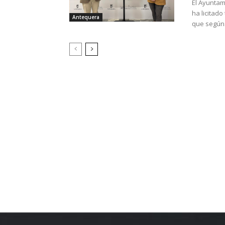
El Ayuntam
ha licitad
Antequera
que según.