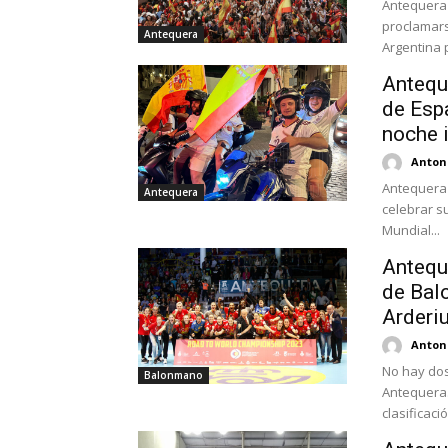
Antequera 
proclamars
Antequera
Argentina p
Anteque
de Espa
noche 
Antoni
Antequera 
Antequera
celebrar su
Mundial...
Anteque
de Bal
Arderi
Antoni
No hay dos 
Balonmano
Antequera. 
clasificació