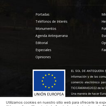
Portadas
Mi
Teléfonos de Interés
He
Monumentos
Fo
Agenda Antequerana
Es
Editorial
Op
Especiales
Fa
Opiniones
EL SOL DE ANTEQUERA SL ha
información y de las comu
comercio electrónico par
TICCÁMARAS2022 de la C
Una manera de hacer Euro
Utilizamos cookies en nuestro sitio web para ofrecerle la expe