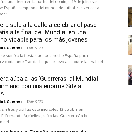
fue una fiesta en la noche del domingo 19 de julio tras
e España campeona del mundo de fútbol tras vencer a
or 1...
ra sale a la calle a celebrar el pase
ña a la final del Mundial en una
inolvidable para los más jóvenes
o J. Guerrero
-
15/07/2026
se sumó a la fiesta que fue anoche España para
 victoria ante Francia, lo que le lleva a disputar la final del
ra aúpa a las ‘Guerreras’ al Mundial
onmano con una enorme Silvia
us
o J. Guerrero
-
12/04/2023
sin tres y así fue este miércoles 12 de abril en
El Fernando Argüelles guió a las 'Guerreras' a la
n del...