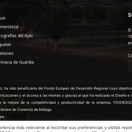
S
sas
meroteca
El
tografías del Ayer
19
An
quelas
iniones
C
rmacia de Guardia
 sido beneficiaria del Fondo Europeo de Desarrollo Regional cuyo objetivo es
nicaciones y el acceso a las mismas y gracias al que ha realizado el Diseño e
a la mejora de la competitividad y productividad de la empresa. (10/08/20
ámara de Comercio de Málaga.
pa.
riencia más relevante al recordar sus preferencias y visitas repet