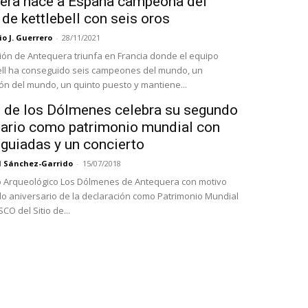
era hace a España campeona del
e kettlebell con seis oros
o J. Guerrero
-
28/11/2021
ión de Antequera triunfa en Francia donde el equipo
ell ha conseguido seis campeones del mundo, un
 del mundo, un quinto puesto y mantiene...
io de los Dólmenes celebra su segundo
sario como patrimonio mundial con
 guiadas y un concierto
l Sánchez-Garrido
-
15/07/2018
o Arqueológico Los Dólmenes de Antequera con motivo
o aniversario de la declaración como Patrimonio Mundial
CO del Sitio de...