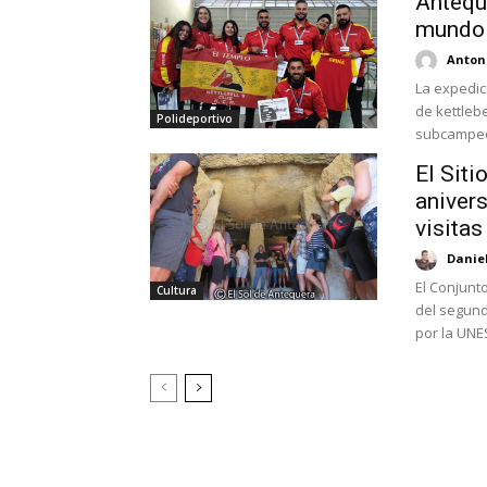
Antequ
mundo d
Antoni
La expedic
de kettleb
Polideportivo
subcampeón
El Sit
aniver
visitas
Danie
El Conjunt
Cultura
del segund
por la UNES