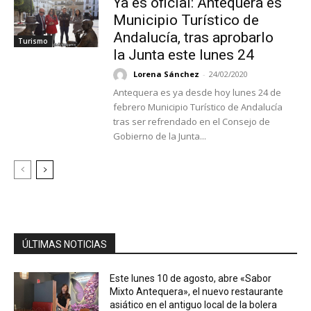
Ya es oficial: Antequera es
Municipio Turístico de
Andalucía, tras aprobarlo
Turismo
la Junta este lunes 24
Lorena Sánchez
-
24/02/2020
Antequera es ya desde hoy lunes 24 de
febrero Municipio Turístico de Andalucía
tras ser refrendado en el Consejo de
Gobierno de la Junta...
ÚLTIMAS NOTICIAS
Este lunes 10 de agosto, abre «Sabor
Mixto Antequera», el nuevo restaurante
asiático en el antiguo local de la bolera