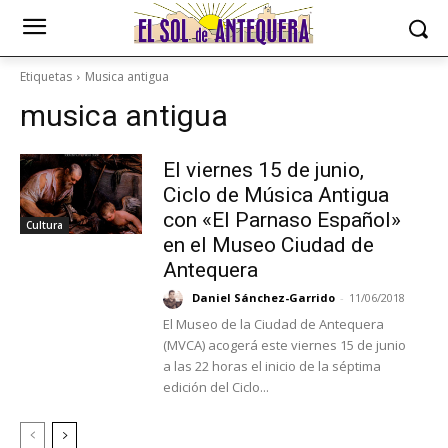
Etiquetas
Musica antigua
musica antigua
El viernes 15 de junio,
Ciclo de Música Antigua
con «El Parnaso Español»
Cultura
en el Museo Ciudad de
Antequera
Daniel Sánchez-Garrido
-
11/06/2018
El Museo de la Ciudad de Antequera
(MVCA) acogerá este viernes 15 de junio
a las 22 horas el inicio de la séptima
edición del Ciclo...