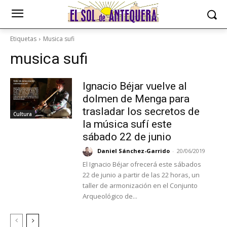
Etiquetas
Musica sufi
musica sufi
Ignacio Béjar vuelve al
dolmen de Menga para
trasladar los secretos de
Cultura
la música sufí este
sábado 22 de junio
Daniel Sánchez-Garrido
-
20/06/2019
El Ignacio Béjar ofrecerá este sábados
22 de junio a partir de las 22 horas, un
taller de armonización en el Conjunto
Arqueológico de...