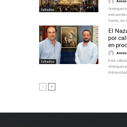
Antoni
Antequera 
Cofradías
extraordin
Santo, en s
El Naza
por ca
en pro
Antoni
Este sábad
Cofradías
Antequera 
Entrevistam