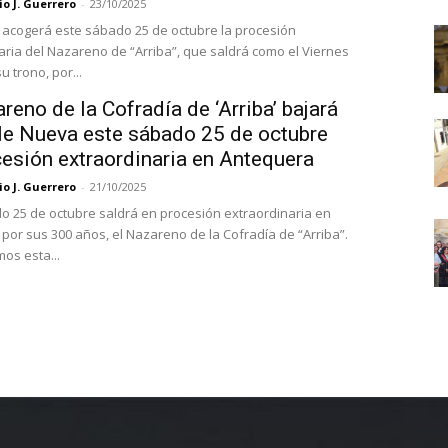
o J. Guerrero
-
23/10/2025
acogerá este sábado 25 de octubre la procesión
aria del Nazareno de “Arriba”, que saldrá como el Viernes
u trono, por...
reno de la Cofradía de ‘Arriba’ bajará
lle Nueva este sábado 25 de octubre
cesión extraordinaria en Antequera
o J. Guerrero
-
21/10/2025
o 25 de octubre saldrá en procesión extraordinaria en
por sus 300 años, el Nazareno de la Cofradía de “Arriba”.
os esta...