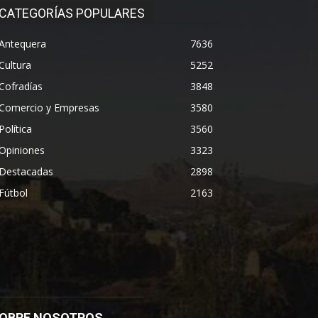
CATEGORÍAS POPULARES
Antequera
7636
Cultura
5252
Cofradías
3848
Comercio y Empresas
3580
Política
3560
Opiniones
3323
Destacadas
2898
Fútbol
2163
OBRE NOSOTROS