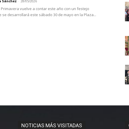
a Sánchez
-
28/05/2026
e Primavera vuelve a contar este año con un festejo
e se desarrollará este sábado 30 de mayo en la Plaza...
NOTICIAS MÁS VISITADAS