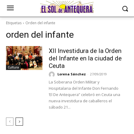
Etiquetas
Orden del infante
orden del infante
XII Investidura de la Orden
del Infante en la ciudad de
Ceuta
Cultura
Lorena Sánchez
-
27/09/2019
La Soberana Orden Militar y
Hospitalaria del Infante Don Fernando
‘El De Antequera” celebró en Ceuta una
nueva investidura de caballeros el
sábado 21...