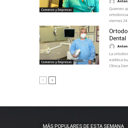
Antoni
Quienes qu
Comercio y Empresas
ortodoncia 
viernes 24 
Ortodon
Dental
Antoni
La ortodon
estética bu
Comercio y Empresas
Clínica Dent
MÁS POPULARES DE ESTA SEMANA