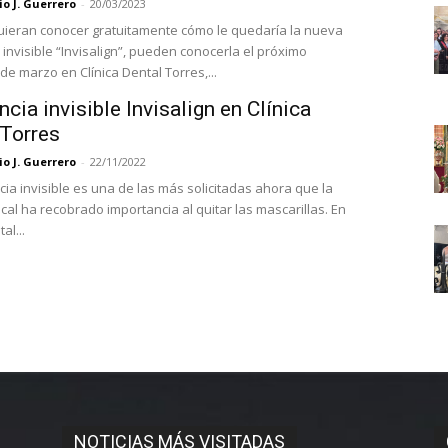
o J. Guerrero
-
20/03/2023
ieran conocer gratuitamente cómo le quedaría la nueva
invisible “Invisalign”, pueden conocerla el próximo
de marzo en Clínica Dental Torres,...
cia invisible Invisalign en Clínica
 Torres
o J. Guerrero
-
22/11/2022
cia invisible es una de las más solicitadas ahora que la
cal ha recobrado importancia al quitar las mascarillas. En
al...
NOTICIAS MÁS VISITADAS