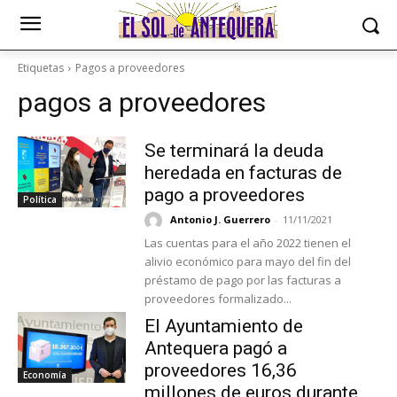
Etiquetas
Pagos a proveedores
pagos a proveedores
Se terminará la deuda
heredada en facturas de
pago a proveedores
Política
Antonio J. Guerrero
-
11/11/2021
Las cuentas para el año 2022 tienen el
alivio económico para mayo del fin del
préstamo de pago por las facturas a
proveedores formalizado...
El Ayuntamiento de
Antequera pagó a
proveedores 16,36
Economía
millones de euros durante