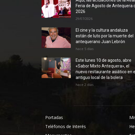
Aquí, las actuaciones de la Rea
Feria de Agosto de Antequera 
2026
29/07/2026
El cine y la cultura andaluza
están de luto por la muerte del
antequerano Juan Lebrón
hace 5 días
Este lunes 10 de agosto, abre
«Sabor Mixto Antequera», el
nuevo restaurante asiático en e
antiguo local de la bolera
hace 2 días
Portadas
Mi
Teléfonos de Interés
He