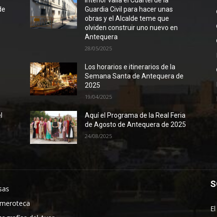
l
Interior valla el Cuartel de la
de
Guardia Civil para hacer unas
obras y el Alcalde teme que
olviden construir uno nuevo en
Antequera
28/05/2025
Los horarios e itinerarios de la
Semana Santa de Antequera de
2025
19/04/2025
l
Aquí el Programa de la Real Feria
de Agosto de Antequera de 2025
24/08/2025
S
sas
meroteca
El