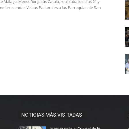
de Málaga, Monseñor Jesús Catalá, realizaba los días 21 y
iembre sendas Visitas Pastorales a las Parroquias de San
NOTICIAS MÁS VISITADAS