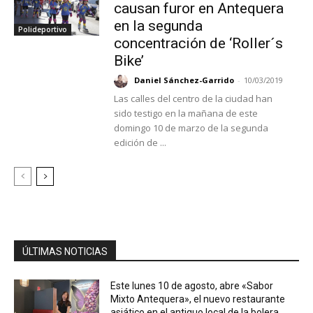
causan furor en Antequera
en la segunda
Polideportivo
concentración de ‘Roller´s
Bike’
Daniel Sánchez-Garrido
-
10/03/2019
Las calles del centro de la ciudad han
sido testigo en la mañana de este
domingo 10 de marzo de la segunda
edición de ...
ÚLTIMAS NOTICIAS
Este lunes 10 de agosto, abre «Sabor
Mixto Antequera», el nuevo restaurante
asiático en el antiguo local de la bolera