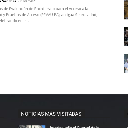
a Sánchez
-
07/07/2020
s de Evaluación de Bachillerato para el Acceso a la
d y Pruebas de Acceso (PEVAU-PA), antigua Selectividad,
lebrando en el...
NOTICIAS MÁS VISITADAS