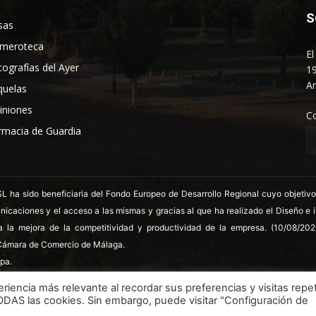
S
sas
meroteca
El
tografías del Ayer
19
An
quelas
iniones
C
rmacia de Guardia
 sido beneficiaria del Fondo Europeo de Desarrollo Regional cuyo objetivo es
nicaciones y el acceso a las mismas y gracias al que ha realizado el Diseño e
a la mejora de la competitividad y productividad de la empresa. (10/08/20
ámara de Comercio de Málaga.
pa.
riencia más relevante al recordar sus preferencias y visitas repet
TODAS las cookies. Sin embargo, puede visitar "Configuración de
LSSICE
Términos y condiciones
Polít