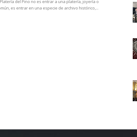
 Platería del Pino no es entrar a una platería, joyería o
omún, es entrar en una especie de archivo histórico,...