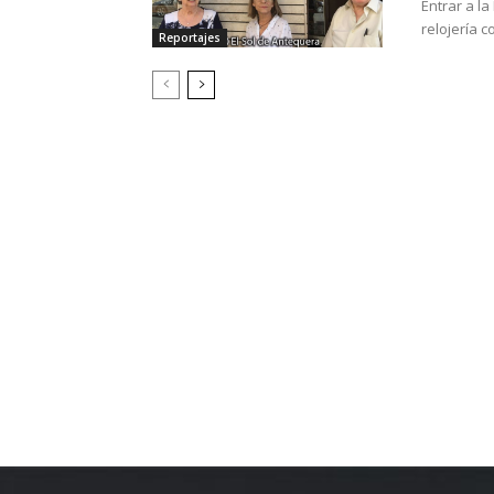
Entrar a la
relojería c
Reportajes