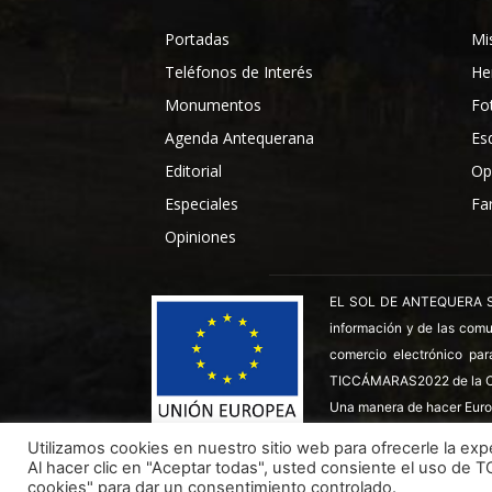
Portadas
Mi
Teléfonos de Interés
He
Monumentos
Fo
Agenda Antequerana
Es
Editorial
Op
Especiales
Fa
Opiniones
EL SOL DE ANTEQUERA SL ha
información y de las comu
comercio electrónico par
TICCÁMARAS2022 de la C
Una manera de hacer Euro
Utilizamos cookies en nuestro sitio web para ofrecerle la expe
Al hacer clic en "Aceptar todas", usted consiente el uso de 
Todos los derechos reservados ©
Dinan - 2026
cookies" para dar un consentimiento controlado.