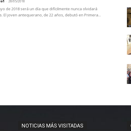
io1
-
28/05/2018
ayo de 2018 será un día que difícilmente nunca olvidará
. El joven antequerano, de 22 años, debutó en Primera...
NOTICIAS MÁS VISITADAS