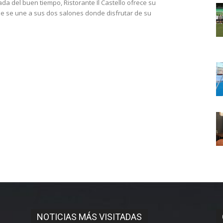
ada del buen tiempo, Ristorante Il Castello ofrece su
ue se une a sus dos salones donde disfrutar de su
NOTICIAS MÁS VISITADAS