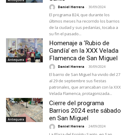
Daniel Herrera
-
30/09/2024
El programa B24, que durante los
últimos meses ha recorrido los barrios
de la ciudad y sus pedanías, tocaba a
su fin el pasado...
Homenaje a ‘Rubio de
Gandía’ en la XXX Velada
Flamenca de San Miguel
Antequera
Daniel Herrera
-
30/09/2024
El barrio de San Miguel ha vivido del 27
al 29 de septiembre sus fiestas
patronales, que arrancaban con la XXX
Velada Flamenca, protagonizada...
Cierre del programa
Barrios 2024 este sábado
en San Miguel
Antequera
Daniel Herrera
-
24/09/2024
La Plaza del Espíritu Santo, en San