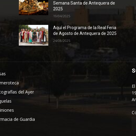
Semana Santa de Antequera de
2025
19/04/2025
Aquí el Programa de la Real Feria
de Agosto de Antequera de 2025
24/08/2025
S
sas
meroteca
El
tografías del Ayer
19
An
quelas
iniones
C
rmacia de Guardia