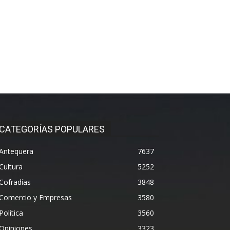
CATEGORÍAS POPULARES
Antequera
7637
Cultura
5252
Cofradías
3848
Comercio y Empresas
3580
Política
3560
Opiniones
3323