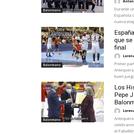
Antoni
Durante cin
Balonmano
Española d
nueva etap
España
que se
final
Loren
Primer par
Balonmano
Antequera 
buen juego 
Los Hi
Pepe Ji
Balonm
Loren
Antequera 
Balonmano
celebraron 
el Pabellón.