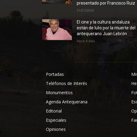
presentado por Francisco Ruiz
31/07/2026
El cine y la cultura andaluza
están de luto por la muerte del
antequerano Juan Lebrón
hace 4 días
Portadas
Mi
Teléfonos de Interés
He
Monumentos
Fo
Agenda Antequerana
Es
Editorial
Op
Especiales
Fa
Opiniones