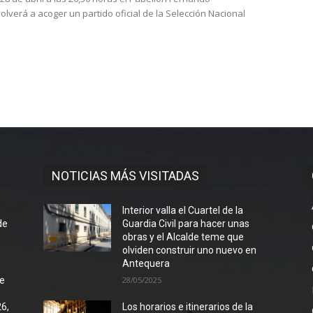
olverá a acoger un partido oficial de la Selección Nacional
NOTICIAS MÁS VISITADAS
l
Interior valla el Cuartel de la
de
Guardia Civil para hacer unas
obras y el Alcalde teme que
olviden construir uno nuevo en
Antequera
de
28/05/2025
26,
Los horarios e itinerarios de la