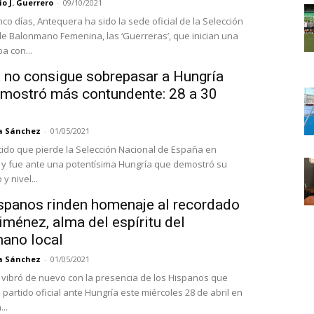
o J. Guerrero
-
09/10/2021
co días, Antequera ha sido la sede oficial de la Selección
e Balonmano Femenina, las ‘Guerreras’, que inician una
a con...
 no consigue sobrepasar a Hungría
 mostró más contundente: 28 a 30
a Sánchez
-
01/05/2021
tido que pierde la Selección Nacional de España en
y fue ante una potentísima Hungría que demostró su
y nivel...
spanos rinden homenaje al recordado
ménez, alma del espíritu del
ano local
a Sánchez
-
01/05/2021
vibró de nuevo con la presencia de los Hispanos que
partido oficial ante Hungría este miércoles 28 de abril en
..