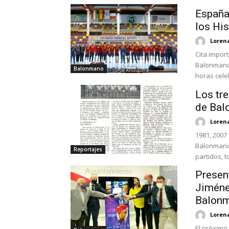
España 
los Hi
Loren
Cita impor
Balonmano, 
Balonmano
horas celeb
Los tre
de Bal
Loren
1981, 2007
Balonmano 
Reportajes
partidos, t
Presen
Jiméne
Balonm
Loren
El próximo 