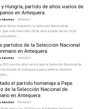
y Hungría, partido de altos vuelos de
spanos en Antequera
a Sánchez
-
28/04/2021
tante de los Hispanos, la Selección Nacional de
que este miércoles 28 de abril a partir de las 20,30
ra partido...
s partidos de la Selección Nacional
onmano en Antequera
a Sánchez
-
26/04/2021
 y 2015 son los años en los que la Selección Nacional de
ha estado en Antequera para celebrar distintos
odos...
tado el partido homenaje a Pepe
z de la Selección Nacional de
ano en Antequera
a Sánchez
-
08/04/2021
28 de abril a las 20,30 horas el Pabellón Fernando