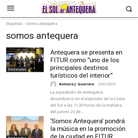
Etiquetas
Somos antequera
somos antequera
Antequera se presenta en
FITUR como “uno de los
principales destinos
Destacadas
turísticos del interior”
Antonio J. Guerrero
-
23/01/2025
La expedición de Antequera
desembarcó en el expositor de la Costa
del Sol a las 11,30 horas de la mañana
del jueves 23 de...
‘Somos Antequera’ pondrá
la música en la promoción
de la ciudad en FITUR
Destacadas