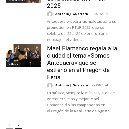
2025
Antonio J. Guerrero
-
15/01/2025
Antequera prepara las maletas para su
promoción en FITUR 2025, que se
celebra del 22 al 26 de enero, con el
equipaje del vídeo...
Mael Flamenco regala a la
ciudad el tema «Somos
Antequera» que se
Cultura
estrenó en el Pregón de
Feria
Antonio J. Guerrero
-
22/08/2024
La música, siempre la música y si es de
Antequera, más y mejor. Mael
Flamenco dio las campanadas en
el Pregón de la Real Feria de Agosto...