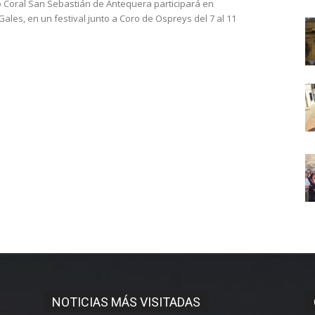
o Coral San Sebastián de Antequera participará en
ales, en un festival junto a Coro de Ospreys del 7 al 11
NOTICIAS MÁS VISITADAS