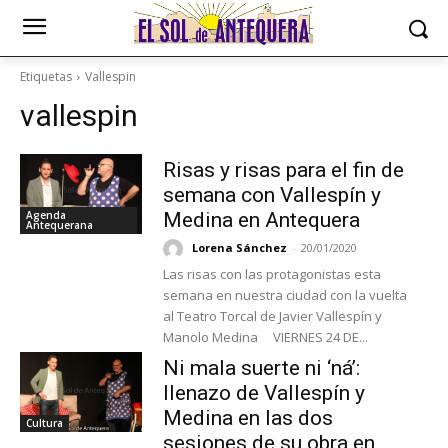
Etiquetas
Vallespin
vallespin
Risas y risas para el fin de
semana con Vallespín y
Agenda
Medina en Antequera
Antequerana
Lorena Sánchez
-
20/01/2020
Las risas con las protagonistas esta
semana en nuestra ciudad con la vuelta
al Teatro Torcal de Javier Vallespín y
Manolo Medina VIERNES 24 DE...
Ni mala suerte ni ‘ná’:
llenazo de Vallespín y
Medina en las dos
Cultura
sesiones de su obra en