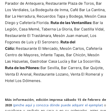
Parador de Antequera, Restaurante Plaza de Toros, Bar
Los Verdiales, La Bodeguita de Inma, Café Bar La Cantina,
Bar La Herradura, Recuerdos Tapa y Bodega, Mesón Casa
Diego y Cafetería Florida.
Ruta de las Ventanillas:
Bar la
Legión, Casa Memé, Taberna La Gloria, Bar Castilla Vidal,
Restaurante El Trastámara, Mesón Juan manuel, Los
Fogones de Luis y El Seronero.
Ruta del
Cáliz:
Restaurante El Mercado, Mesón Carlos, Cafetería
Centro de Mayores, Infante Tapas, Bar Chicón, Mesón
Las Hazuelas, Gastrobar Casa Lucía y Bar La Socorrilla.
Ruta de los Pilones:
Bar Sevilla, Bar Carrera, Bar Quijote,
Venta El Arenal, Restaurante Lozano, Venta El Romeral y
Hotel Los Dólmenes.
Más información, edición impresa sábado 15 de febrero de
2020
(pinche aquí y conozca dónde puede adquirir el ejemplar)
o
suscríbase y recíbalo en casa o en su ordenador, antes que