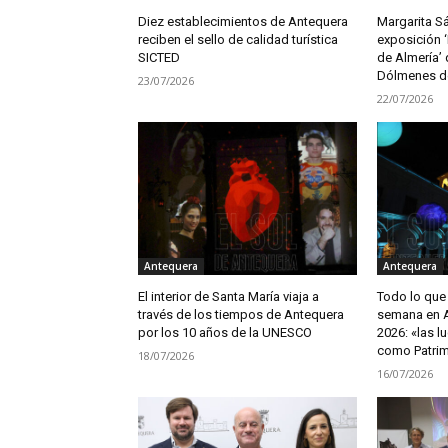
Diez establecimientos de Antequera
Margarita S
reciben el sello de calidad turística
exposición ‘
SICTED
de Almería’
Dólmenes d
23/07/2026
22/07/2026
Antequera
Antequera
El interior de Santa María viaja a
Todo lo que 
través de los tiempos de Antequera
semana en A
por los 10 años de la UNESCO
2026: «las l
como Patrim
18/07/2026
16/07/2026