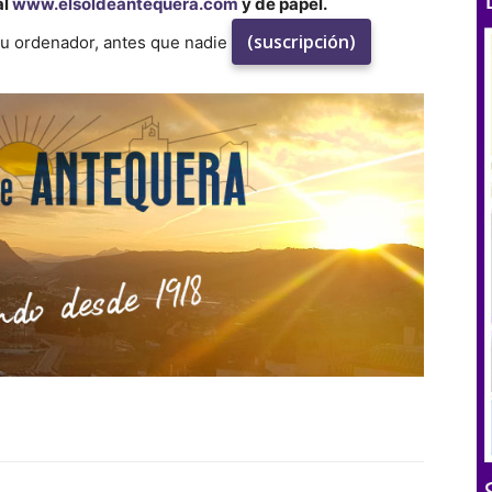
al
www.elsoldeantequera.com
y de papel.
(suscripción)
su ordenador, antes que nadie