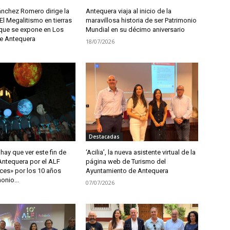
ánchez Romero dirige la
Antequera viaja al inicio de la
El Megalitismo en tierras
maravillosa historia de ser Patrimonio
 que se expone en Los
Mundial en su décimo aniversario
e Antequera
18/07/2026
Destacadas
hay que ver este fin de
‘Acilia’, la nueva asistente virtual de la
ntequera por el ALF
página web de Turismo del
uces» por los 10 años
Ayuntamiento de Antequera
onio...
07/07/2026