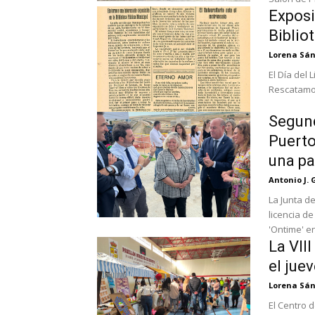
Exposic
Biblio
Lorena Sá
El Día del
Rescatamos
Segund
Puerto
una pa
Antonio J. 
La Junta d
licencia de
'Ontime' en
La VII
el jue
Lorena Sá
El Centro 