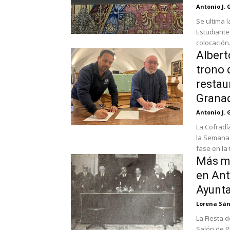
Antonio J. 
Se ultima l
Estudiante
colocación.
Albert
trono 
restau
Grana
Antonio J. 
La Cofradí
la Semana 
fase en la t
Más mi
en Ant
Ayunt
Lorena Sá
La Fiesta d
Salón de P