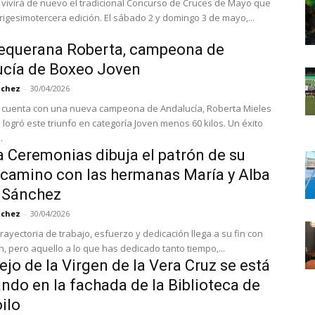
vivirá de nuevo el tradicional Concurso de Cruces de Mayo que
llega a su trigesimotercera edición. El sábado 2 y domingo 3 de mayo,...
equerana Roberta, campeona de
ucía de Boxeo Joven
nchez
-
30/04/2026
 cuenta con una nueva campeona de Andalucía, Roberta Mieles
ogró este triunfo en categoría Joven menos 60 kilos. Un éxito
.
 Ceremonias dibuja el patrón de su
camino con las hermanas María y Alba
 Sánchez
nchez
-
30/04/2026
rayectoria de trabajo, esfuerzo y dedicación llega a su fin con
ón, pero aquello a lo que has dedicado tanto tiempo,...
lejo de la Virgen de la Vera Cruz se está
ndo en la fachada de la Biblioteca de
ilo