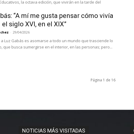
ducativos, la octava edición, que vivirán en la tarde del
bás: “A mí me gusta pensar cómo vivía
el siglo XVI, en el XIX”
nchez
-
29/04/2026
r a Luz Gabás es asomarse a todo un mundo que trasciende lo
, que busca sumergirse en el interior, en las personas; pero...
Página 1 de 16
NOTICIAS MÁS VISITADAS