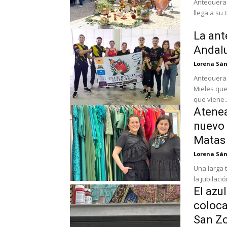
Antequera 
La ant
Andal
Lorena Sá
Antequera
Mieles que l
que viene..
Atenea
nuevo 
Matas
Lorena Sá
Una larga t
la jubilaci
El azu
coloca
San Zo