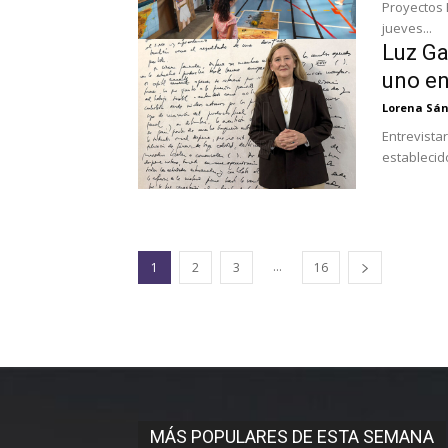
Proyectos E
jueves...
Luz Ga
uno en 
Lorena Sá
Entrevista
establecido
...
1
2
3
16
MÁS POPULARES DE ESTA SEMANA