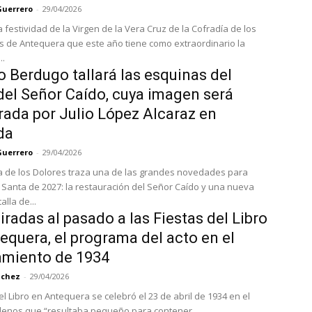
Guerrero
-
29/04/2026
a festividad de la Virgen de la Vera Cruz de la Cofradía de los
s de Antequera que este año tiene como extraordinario la
..
o Berdugo tallará las esquinas del
del Señor Caído, cuya imagen será
rada por Julio López Alcaraz en
da
Guerrero
-
29/04/2026
a de los Dolores traza una de las grandes novedades para
Santa de 2027: la restauración del Señor Caído y una nueva
alla de...
radas al pasado a las Fiestas del Libro
equera, el programa del acto en el
amiento de 1934
nchez
-
29/04/2026
el Libro en Antequera se celebró el 23 de abril de 1934 en el
lenos que “resultaba pequeño para contener...