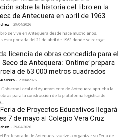
ión sobre la historia del libro en la
teca de Antequera en abril de 1963
nchez
-
29/04/2026
 Libro se vive en Antequera desde hace mucho años.
 esta portada del 21 de abril de 1963 donde se recoge...
a licencia de obras concedida para el
 Seco de Antequera: ‘Ontime’ prepara
rcela de 63.000 metros cuadrados
Guerrero
-
29/04/2026
e Gobierno Local del Ayuntamiento de Antequera aprueba la
 obras para la construcción de la plataforma logística de
...
I Feria de Proyectos Educativos llegará
ves 7 de mayo al Colegio Vera Cruz
nchez
-
29/04/2026
del Profesorado de Antequera vuelve a organizar su Feria de