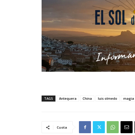
TAGS
Antequera
China
luis olmedo
magia
Cuota