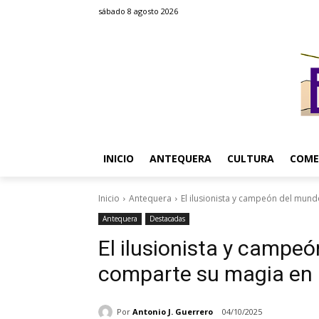
sábado 8 agosto 2026
INICIO
ANTEQUERA
CULTURA
COME
Inicio
Antequera
El ilusionista y campeón del mun
Antequera
Destacadas
El ilusionista y campe
comparte su magia en 
Por
Antonio J. Guerrero
04/10/2025