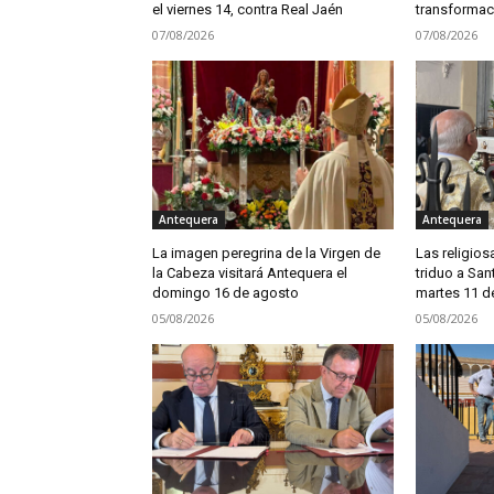
el viernes 14, contra Real Jaén
transformac
07/08/2026
07/08/2026
Antequera
Antequera
La imagen peregrina de la Virgen de
Las religios
la Cabeza visitará Antequera el
triduo a San
domingo 16 de agosto
martes 11 d
05/08/2026
05/08/2026